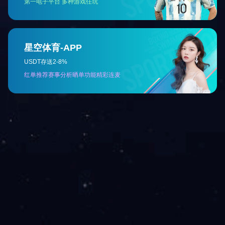
邮箱：info@dgfunghing.com
手机：18929123963
地址：中国广东省东莞市石排镇黄家壆工业区
扫一扫
开云（中国）
备案号:
粤ICP备2021127536号
网站支持:
跃动电商
XINGKONG.COM
|
米兰体育app官网入口
|
开云官方版网站登
录入口
|
开云体育
|
开云官方端网站登录入口
|
kaiyun·开云
（中国）官方网站
|
MK体育·(国际)官方网站
|
开云体育
|
开云
网页版·官方版在线登入
|